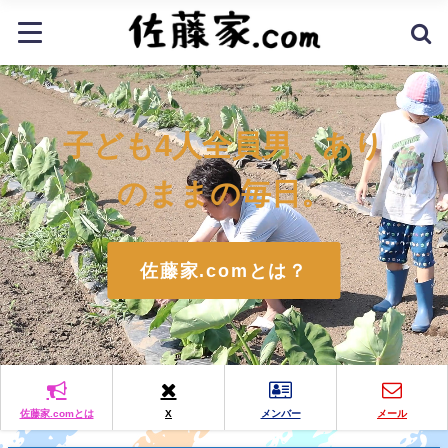
子ども4人全員男、あり
のままの毎日。
佐藤家.comとは？
佐藤家.comとは
X
メンバー
メール