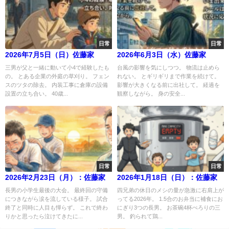
日常
日常
2026年7月5日（日）佐藤家
2026年6月3日（水）佐藤家
三男が父と一緒に動いて小4で経験したも
台風の影響を気にしつつ。 物流は止めら
の。 とある企業の外庭の草刈り。 フェン
れない。 とギリギリまで作業を続けて。
スのツタの除去。 内装工事に倉庫の設備
影響が大きくなる前に出社して。 経過を
設置の立ち合い。 40歳...
観察しながら。 身の安全...
日常
日常
2026年2月23日（月）：佐藤家
2026年1月18日（日）：佐藤家
長男の小学生最後の大会。 最終回の守備
四兄弟の休日のメシの量が急激に右肩上が
につきながら涙を流している様子。 試合
ってる2026年。 1.5合のお弁当に補食にお
終了と同時に人目も憚らず。 これで終わ
にぎり3つの長男。 お茶碗4杯ぺろりの三
りかと思ったら泣けてきたに...
男。 釣られて鶏...