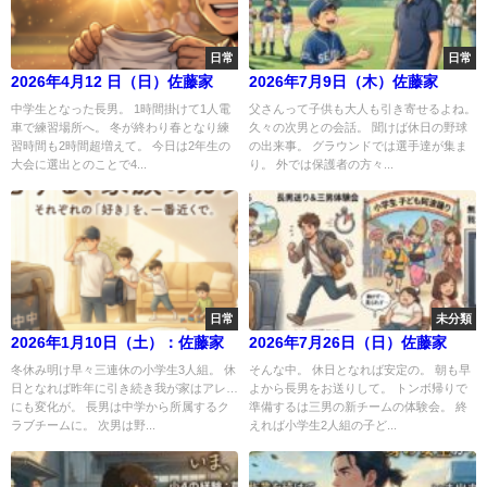
日常
日常
2026年4月12 日（日）佐藤家
2026年7月9日（木）佐藤家
中学生となった長男。 1時間掛けて1人電
父さんって子供も大人も引き寄せるよね。
車で練習場所へ。 冬が終わり春となり練
久々の次男との会話。 聞けば休日の野球
習時間も2時間超増えて。 今日は2年生の
の出来事。 グラウンドでは選手達が集ま
大会に選出とのことで4...
り。 外では保護者の方々...
日常
未分類
2026年1月10日（土）：佐藤家
2026年7月26日（日）佐藤家
冬休み明け早々三連休の小学生3人組。 休
そんな中。 休日となれば安定の。 朝も早
日となれば昨年に引き続き我が家はアレ…
よから長男をお送りして。 トンボ帰りで
にも変化が。 長男は中学から所属するク
準備するは三男の新チームの体験会。 終
ラブチームに。 次男は野...
えれば小学生2人組の子ど...