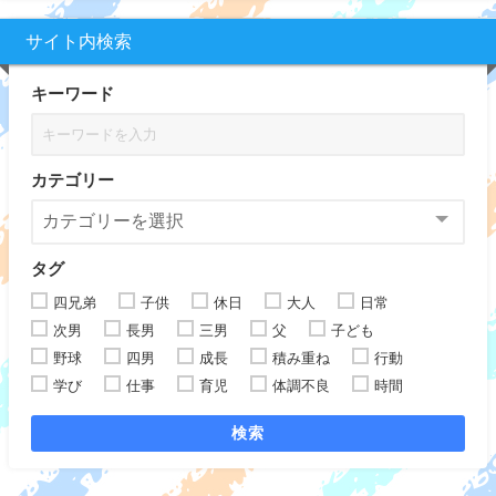
サイト内検索
キーワード
カテゴリー
タグ
四兄弟
子供
休日
大人
日常
次男
長男
三男
父
子ども
野球
四男
成長
積み重ね
行動
学び
仕事
育児
体調不良
時間
検索