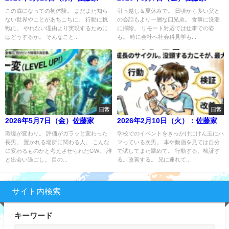
この歳になっての初体験。 まだまた知ら
引っ越し＆夏休みで。 日頃から多い父と
ない世界やことがあちこちに。 行動に挑
の会話もより一層な四兄弟。 食事に洗濯
戦に。 やれない理由より実現するために
に掃除。 リモート対応では仕事での姿
はどうするか。 そんなこと...
も。 時に会社へ社会科見学も...
日常
日常
2026年5月7日（金）佐藤家
2026年2月10日（火）：佐藤家
環境が変わり。 評価がガラッと変わった
学校でのイベントをきっかけにけん玉にハ
長男。 置かれる場所に関わる人。 こんな
マっている次男。 本や動画を見ては自分
に変わるものかと考えさせられたGW。 誰
で試してまた眺めて。 行動する。検証す
と出会い過ごし。 目の...
る。改善する。 兄に連れて...
サイト内検索
キーワード