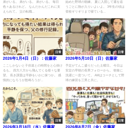
弟がいる。 弟がいる。 弟がいる。 毎日
始めた野球の朝練。 夏に入団して週を追
色々あるけれど。 なんだかんだこれに支
うごとに熱が入りいよいよ。 3年生の頃は
えられて。 父の転職...
登校ギリギリまで寝ている...
日常
日常
2026年1月4日（日）：佐藤家
2026年5月10日（日）佐藤家
ここしかないと子供達との時間をと心掛け
予定がてんこ盛りだった土曜日。 今日は
るも。 四方八方から飛んでくる様々な要
安定の早朝の長男フォローから。 朝食に
望。 長き課題は平静をいかに保つか。 感
洗濯に一息ついて。 AMはコーチとして野
情的になろうが怒鳴ろうが...
球の練習を三男と共に。 ...
日常
日常
2026年3月18日（水）佐藤家
2026年8月7日（金）佐藤家