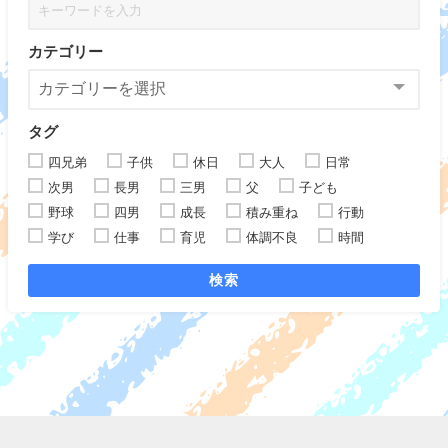
カテゴリー
タグ
四兄弟
子供
休日
大人
日常
次男
長男
三男
父
子ども
野球
四男
成長
積み重ね
行動
学び
仕事
育児
体調不良
時間
検索