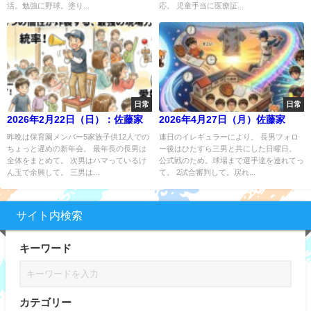
活。勉強に野球。塗り...
応。 児童手当に医療証...
日常
日常
2026年2月22日（日）：佐藤家
2026年4月27日（月）佐藤家
昨晩は保育園メンバー5家族子供12人での
連日のイレギュラーにより。 長男フォロ
ちょっと遅めの新年会。 最年長の長男は
ー後はひたすら三男と共にした日曜日。
全体をまとめて。 次男はハマっているけ
公式戦のため。球場まで選手達を連れてっ
ん玉で余興して。 三男は...
て。 2試合審判して。戻れ...
サイト内検索
キーワード
カテゴリー