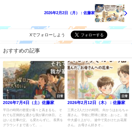
2026年2月2日（月）：佐藤家
Xでフォローしよう
おすすめの記事
日常
日常
2026年7月4日（土）佐藤家
2026年2月12日（木）：佐藤家
平日の時間の密度が着々と高まるも。 そ
三男と2人だけの時間。 向かうはおもちゃ
れでも圧倒的な濃さな我が家の休日。 と
屋さん。 学校に野球に彼女…おっと。 道
はいえ仕事の父。 も変わらずに。 長男を
中大盛り上がり。 途中で見かけたお花屋
グラウンドまで送って。 ...
さん。 お母さん好きそ...