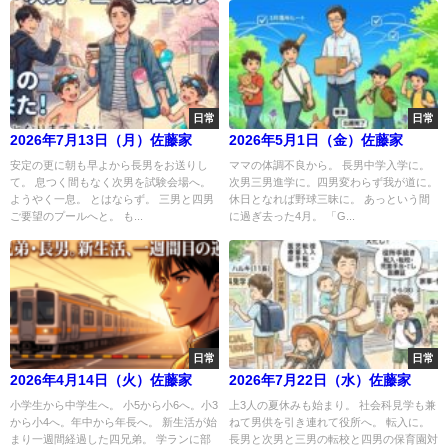
日常
日常
2026年7月13日（月）佐藤家
2026年5月1日（金）佐藤家
安定の更に朝も早よから長男をお送りし
ママの体調不良から。 長男中学入学に。
て。 息つく間もなく次男を試験会場へ。
次男三男進学に。四男変わらず我が道に。
ようやく一息。 とはならず。 三男と四男
休日となれば野球三昧に。 あっという間
ご要望のプールへと。 も...
に過ぎ去った4月。 「G...
日常
日常
2026年4月14日（火）佐藤家
2026年7月22日（水）佐藤家
小学生から中学生へ。 小5から小6へ。小3
上3人の夏休みも始まり。 社会科見学も兼
から小4へ。年中から年長へ。 新生活が始
ねて男供を引き連れて役所へ。 転入に。
まり一週間経過した四兄弟。 学ランに部
長男と次男と三男の転校と四男の保育園対