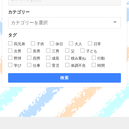
カテゴリー
タグ
四兄弟
子供
休日
大人
日常
次男
長男
三男
父
子ども
野球
四男
成長
積み重ね
行動
学び
仕事
育児
体調不良
時間
検索