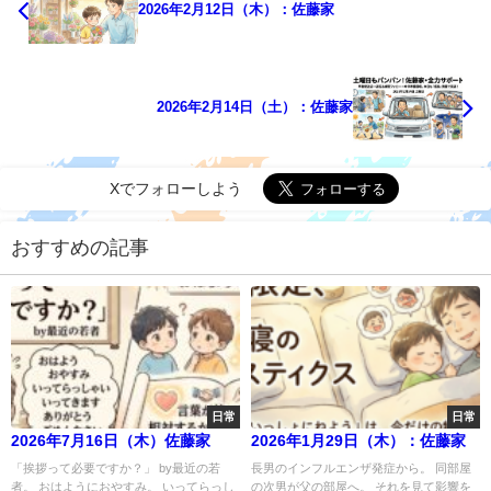
2026年2月12日（木）：佐藤家
2026年2月14日（土）：佐藤家
Xでフォローしよう
おすすめの記事
日常
日常
2026年7月16日（木）佐藤家
2026年1月29日（木）：佐藤家
「挨拶って必要ですか？」 by最近の若
長男のインフルエンザ発症から。 同部屋
者。 おはようにおやすみ。 いってらっし
の次男が父の部屋へ。 それを見て影響を