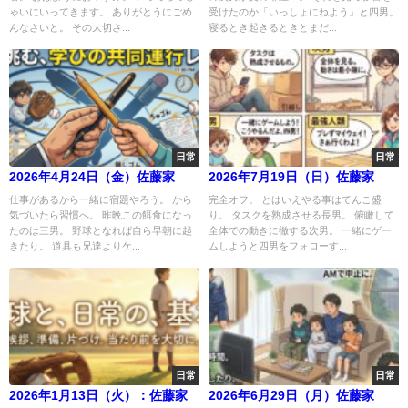
ゃいにいってきます。 ありがとうにごめ
受けたのか「いっしょにねよう」と四男。
んなさいと。 その大切さ...
寝るとき起きるときとまだ...
日常
日常
2026年4月24日（金）佐藤家
2026年7月19日（日）佐藤家
仕事があるから一緒に宿題やろう。 から
完全オフ。 とはいえやる事はてんこ盛
気づいたら習慣へ。 昨晩この餌食になっ
り。 タスクを熟成させる長男。 俯瞰して
たのは三男。 野球となれば自ら早朝に起
全体での動きに徹する次男。 一緒にゲー
きたり。 道具も兄達よりケ...
ムしようと四男をフォローす...
日常
日常
2026年1月13日（火）：佐藤家
2026年6月29日（月）佐藤家