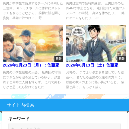
長男が中学生で所属するチームに帯同した
長男は室内で短時間練習。 三男は雨のた
三連休。 キャッチボールに体幹にストレ
めAMで中止となり。 連日訪れた家族フル
ッチもさることながら。 挨拶に話を聞く
メンバーの時間。 身体を休めたり。 一緒
姿勢。準備に片づけに。 野...
にゲームをしたり。 ぶ...
日常
日常
2026年2月23日（月）：佐藤家
2026年6月13日（土）佐藤家
長男の小学生最後の大会。 最終回の守備
お噂の。 予てより参加を希望していた総
につきながら涙を流している様子。 試合
会へ。 名だたる企業の役職者の方々に。
終了と同時に人目も憚らず。 これで終わ
以前の我々のように熱い男がいると。 感
りかと思ったら泣けてきたに...
謝と共に。 せっかく描く...
サイト内検索
キーワード