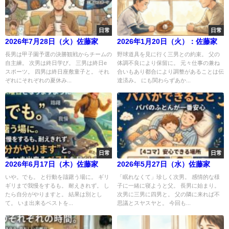
日常
日常
2026年7月28日（火）佐藤家
2026年1月20日（火）：佐藤家
長男は甲子園予選の決勝観戦からチームの
野球道具を見に行く三男との約束。 父の
自主練。 次男は終日学び。 三男は終日e
体調不良により保留に。 元々仕事の兼ね
スポーツ。 四男は終日座敷童子と。 それ
合いもあり都合により調整があることは伝
ぞれにそれぞれの夏休み...
達済み。 にも関わらずあか...
日常
日常
2026年6月17日（木）佐藤家
2026年5月27日（水）佐藤家
いや。でも。 と行動を躊躇う場に。 ギリ
「眠れなくて」珍しく次男。 感情的な様
ギリまで我慢をするも。 耐えきれず。 し
子に一緒に寝ようと父。 長男に始まり。
たら自分がやりますと。 結果は別とし
次男に三男に四男と。 父の隣に来れば不
て。 いま出来るベストを...
思議とスヤスヤと。 今回も...