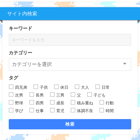
サイト内検索
キーワード
カテゴリー
タグ
四兄弟
子供
休日
大人
日常
次男
長男
三男
父
子ども
野球
四男
成長
積み重ね
行動
学び
仕事
育児
体調不良
時間
検索