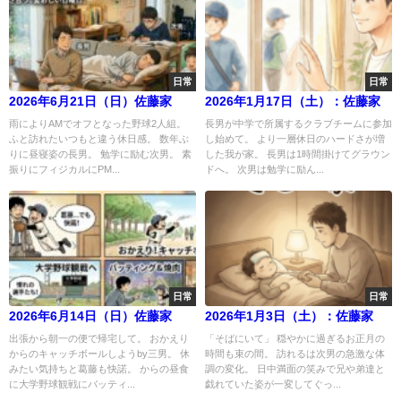
日常
日常
2026年6月21日（日）佐藤家
2026年1月17日（土）：佐藤家
雨によりAMでオフとなった野球2人組。
長男が中学で所属するクラブチームに参加
ふと訪れたいつもと違う休日感。 数年ぶ
し始めて。 より一層休日のハードさが増
りに昼寝姿の長男。 勉学に励む次男。 素
した我が家。 長男は1時間掛けてグラウン
振りにフィジカルにPM...
ドへ。 次男は勉学に励ん...
日常
日常
2026年6月14日（日）佐藤家
2026年1月3日（土）：佐藤家
出張から朝一の便で帰宅して。 おかえり
「そばにいて」 穏やかに過ぎるお正月の
からのキャッチボールしようby三男。 休
時間も束の間。 訪れるは次男の急激な体
みたい気持ちと葛藤も快諾。 からの昼食
調の変化。 日中満面の笑みで兄や弟達と
に大学野球観戦にバッティ...
戯れていた姿が一変してぐっ...