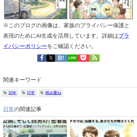
※このブログの画像は、家族のプライバシー保護と
表現のためにAI生成を活用しています。詳細は
プラ
イバシーポリシー
をご確認ください。
LINE
関連キーワード
10年
日常
積み重ね
日常
の関連記事