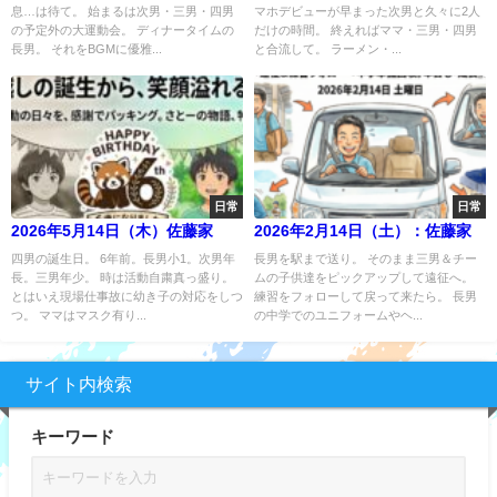
息…は待て。 始まるは次男・三男・四男
マホデビューが早まった次男と久々に2人
の予定外の大運動会。 ディナータイムの
だけの時間。 終えればママ・三男・四男
長男。 それをBGMに優雅...
と合流して。 ラーメン・...
日常
日常
2026年5月14日（木）佐藤家
2026年2月14日（土）：佐藤家
四男の誕生日。 6年前。長男小1。次男年
長男を駅まで送り。 そのまま三男＆チー
長。三男年少。 時は活動自粛真っ盛り。
ムの子供達をピックアップして遠征へ。
とはいえ現場仕事故に幼き子の対応をしつ
練習をフォローして戻って来たら。 長男
つ。 ママはマスク有り...
の中学でのユニフォームやヘ...
サイト内検索
キーワード