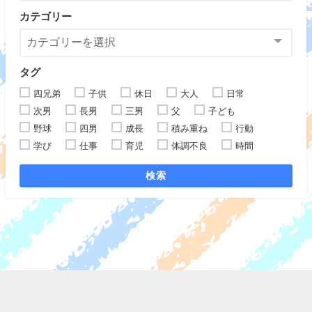
カテゴリー
タグ
四兄弟
子供
休日
大人
日常
次男
長男
三男
父
子ども
野球
四男
成長
積み重ね
行動
学び
仕事
育児
体調不良
時間
検索
佐藤家.com All Rights Reserved.