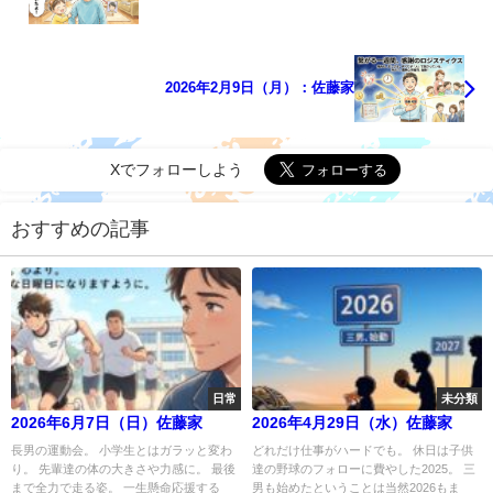
2026年2月9日（月）：佐藤家
Xでフォローしよう
おすすめの記事
日常
未分類
2026年6月7日（日）佐藤家
2026年4月29日（水）佐藤家
長男の運動会。 小学生とはガラッと変わ
どれだけ仕事がハードでも。 休日は子供
り。 先輩達の体の大きさや力感に。 最後
達の野球のフォローに費やした2025。 三
まで全力で走る姿。 一生懸命応援する
男も始めたということは当然2026もま