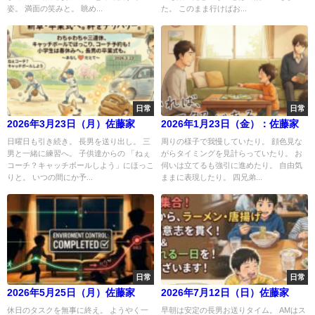
姿。 満面の笑みと。 眺め...
た。 このまま行けばお...
日常
日常
2026年3月23日（月）佐藤家
2026年1月23日（金）：佐藤家
日曜日も引き続き。 長男を送り出し。 三
周りの様子で我慢していたり。 顔色見な
男と一緒に練習へ。 子供達からの 「ねぇ
がらタイミングを見計らっていたり。 お
コーチ？キャッチボールしよう」にほっこ
伺いは立てるも強引に進めたり。 自由気
りと。 いつの間にか予...
ままに表現したり。 四兄弟...
日常
日常
2026年5月25日（月）佐藤家
2026年7月12日（日）佐藤家
休日のタスクを無事に終え。 ようやく一
早朝は安定の長男お送りタイム。 AMはス