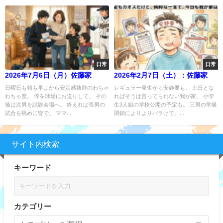
日常
日常
2026年7月6日（月）佐藤家
2026年2月7日（土）：佐藤家
日曜日も朝も早よから安定感抜群のわちゃ
レギュラー発生から安静要も。 土日とな
わちゃ度。 倅を球場にお送りして。 その
ればそうは言ってられない我が家。 小学
後は次男を試験会場へ。 終えれば長男の
生3人組の学校公開の予定も。 三男の学級
試合を眺めに皆で。 ママ...
閉鎖によりよりバラけて。...
サイト内検索
キーワード
カテゴリー