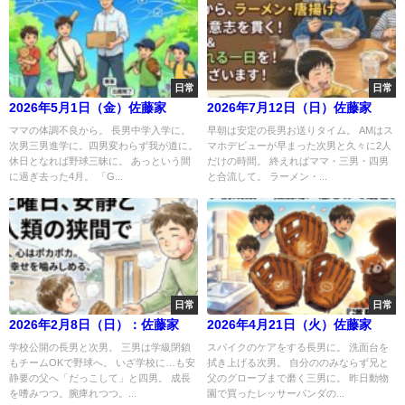
日常
日常
2026年5月1日（金）佐藤家
2026年7月12日（日）佐藤家
ママの体調不良から。 長男中学入学に。
早朝は安定の長男お送りタイム。 AMはス
次男三男進学に。四男変わらず我が道に。
マホデビューが早まった次男と久々に2人
休日となれば野球三昧に。 あっという間
だけの時間。 終えればママ・三男・四男
に過ぎ去った4月。 「G...
と合流して。 ラーメン・...
日常
日常
2026年2月8日（日）：佐藤家
2026年4月21日（火）佐藤家
学校公開の長男と次男。 三男は学級閉鎖
スパイクのケアをする長男に。 洗面台を
もチームOKで野球へ。 いざ学校に…も安
拭き上げる次男。 自分ののみならず兄と
静要の父へ「だっこして」と四男。 成長
父のグローブまで磨く三男に。 昨日動物
を嗜みつつ。腕痺れつつ。...
園で買ったレッサーパンダの...