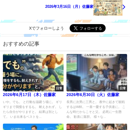
2026年3月16日（月）佐藤家
Xでフォローしよう
おすすめの記事
日常
日常
2026年6月17日（木）佐藤家
2026年6月30日（火）佐藤家
いや。でも。 と行動を躊躇う場に。 ギリ
長男に次男に三男と。 夜中に起きて観戦
ギリまで我慢をするも。 耐えきれず。 し
するはW杯。 一喜一憂する子供達に。 こ
たら自分がやりますと。 結果は別とし
んな時だからこそと父。 必死に一生懸
て。 いま出来るベストを...
命。 歓喜に落胆。 様々な...