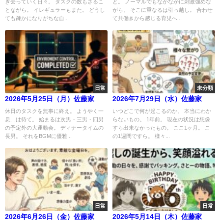
ぎ去っていく日々。 タスクの数もさるこ
と。 ノーマルでもなかなかに刺激強めな
とながら。 イレギュラーもまた。 どうし
がら。 そこに重なるは引っ越し。 合わせ
ても疎かになりがちな自...
て共働きから感じる育児へ...
日常
未分類
2026年5月25日（月）佐藤家
2026年7月29日（水）佐藤家
休日のタスクを無事に終え。 ようやく一
いつどこで何が起こるのか。 本当にわか
息…は待て。 始まるは次男・三男・四男
らないもの。 1年前。 現在の状況は想像
の予定外の大運動会。 ディナータイムの
すら出来なかったもの。 ここ1ヶ月。 こ
長男。 それをBGMに優雅...
の1週間ですら。 様々...
日常
日常
2026年6月26日（金）佐藤家
2026年5月14日（木）佐藤家