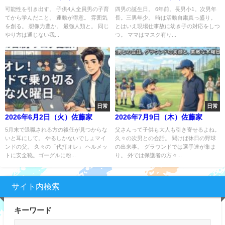
可能性を引き出す。 子供4人全員男の子育
四男の誕生日。 6年前。長男小1。次男年
てから学んだこと。 運動が得意。 雰囲気
長。三男年少。 時は活動自粛真っ盛り。
を創る。 想像力豊か。 最強人類と。 同じ
とはいえ現場仕事故に幼き子の対応をしつ
やり方は通じない我...
つ。 ママはマスク有り...
日常
日常
2026年6月2日（火）佐藤家
2026年7月9日（木）佐藤家
5月末で退職される方の後任が見つからな
父さんって子供も大人も引き寄せるよね。
いと耳にして。 やるしかないでしょマイ
久々の次男との会話。 聞けば休日の野球
ンドの父。 久々の「代打オレ」 ヘルメッ
の出来事。 グラウンドでは選手達が集ま
トに安全靴。ゴーグルに粉...
り。 外では保護者の方々...
サイト内検索
キーワード