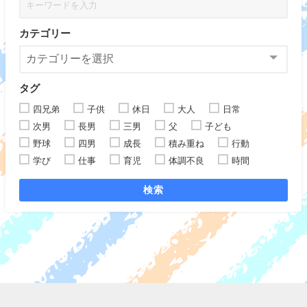
カテゴリー
タグ
四兄弟
子供
休日
大人
日常
次男
長男
三男
父
子ども
野球
四男
成長
積み重ね
行動
学び
仕事
育児
体調不良
時間
検索