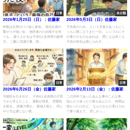
日常
未分類
2026年1月25日（日）：佐藤家
2026年5月3日（日）佐藤家
昨晩は次男のパパ会に参加。 地元出身の
子供達のため。 という言葉があっちにこ
繋がりが強い会。 他所者のため様子を伺
っちに聞こえてきた一日。 シンプルにそ
うも… 盛り上がるは子供4人全員男の破壊
の通りのものもあれば。 聞こえは良くも
力。 ご飯に洗濯の量。四...
子供の存在は感じられず。 ...
日常
日常
2026年6月26日（金）佐藤家
2026年2月13日（金）：佐藤家
可能性を引き出す。 子供4人全員男の子育
この20年であったあんな事やこんな事。
てから学んだこと。 運動が得意。 雰囲気
悩んだり迷ったり落ち込んだり。 時間は
を創る。 想像力豊か。 最強人類と。 同じ
掛かったけれど。 なんだかんだ受け入れ
やり方は通じない我...
て乗り越えて。 苦しかっ...