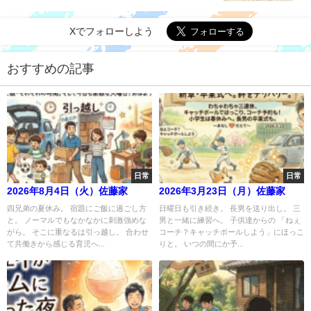
Xでフォローしよう
おすすめの記事
日常
日常
2026年8月4日（火）佐藤家
2026年3月23日（月）佐藤家
四兄弟の夏休み。 宿題にご飯に過ごし方
日曜日も引き続き。 長男を送り出し。 三
と。 ノーマルでもなかなかに刺激強めな
男と一緒に練習へ。 子供達からの 「ねぇ
がら。 そこに重なるは引っ越し。 合わせ
コーチ？キャッチボールしよう」にほっこ
て共働きから感じる育児へ...
りと。 いつの間にか予...