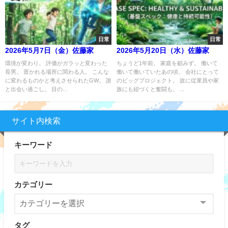
日常
日常
2026年5月7日（金）佐藤家
2026年5月20日（水）佐藤家
環境が変わり。 評価がガラッと変わった
ちょうど1年前。 家庭を顧みず。 働いて
長男。 置かれる場所に関わる人。 こんな
働いて働いていたあの頃。 会社にとって
に変わるものかと考えさせられたGW。 誰
のビッグプロジェクト。 故に従業員や家
と出会い過ごし。 目の...
族にも紐づくと奮闘も。 ...
サイト内検索
キーワード
カテゴリー
タグ