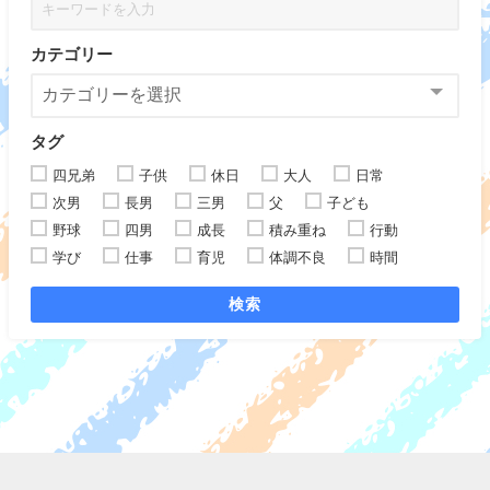
カテゴリー
タグ
四兄弟
子供
休日
大人
日常
次男
長男
三男
父
子ども
野球
四男
成長
積み重ね
行動
学び
仕事
育児
体調不良
時間
検索