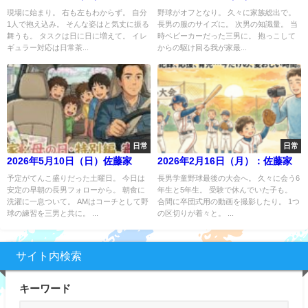
現場に始まり。 右も左もわからず。 自分
野球がオフとなり。 久々に家族総出で。
1人で抱え込み。 そんな姿はと気丈に振る
長男の服のサイズに。 次男の知識量。 当
舞うも。 タスクは日に日に増えて。 イレ
時ベビーカーだった三男に。 抱っこして
ギュラー対応は日常茶...
からの駆け回る我が家最...
日常
日常
2026年5月10日（日）佐藤家
2026年2月16日（月）：佐藤家
予定がてんこ盛りだった土曜日。 今日は
長男学童野球最後の大会へ。 久々に会う6
安定の早朝の長男フォローから。 朝食に
年生と5年生。 受験で休んでいた子も。
洗濯に一息ついて。 AMはコーチとして野
合間に卒団式用の動画を撮影したり。 1つ
球の練習を三男と共に。 ...
の区切りが着々と。 ...
サイト内検索
キーワード