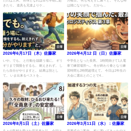
たのは三男。 野球となれば自ら早朝に起
月曜日。 何も考えずに粛々と。 そんな時
きたり。 道具も兄達よりケ...
は雑になりがち。 だから...
日常
日常
2026年6月17日（木）佐藤家
2026年4月12 日（日）佐藤家
いや。でも。 と行動を躊躇う場に。 ギリ
中学生となった長男。 1時間掛けて1人電
ギリまで我慢をするも。 耐えきれず。 し
車で練習場所へ。 冬が終わり春となり練
たら自分がやりますと。 結果は別とし
習時間も2時間超増えて。 今日は2年生の
て。 いま出来るベストを...
大会に選出とのことで4...
日常
日常
2026年8月1日（土）佐藤家
2026年3月11日（水）：佐藤家
久々の取材を受けた四兄弟と父。 今回は
卒業式のご案内。 机に置いてあったのは