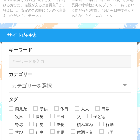
ひるおびに。 確認が入るは全員息子か。
長男の小学校からのプリント。 あっとい
答えは…。 安定のこの時代にとのお言葉
う間だった6年間。 4月からは中学生かと
をいただいて。 テーマは...
あんなことやこんなことを...
サイト内検索
キーワード
カテゴリー
タグ
四兄弟
子供
休日
大人
日常
次男
長男
三男
父
子ども
野球
四男
成長
積み重ね
行動
学び
仕事
育児
体調不良
時間