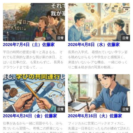
日常
日常
2026年7月4日（土）佐藤家
2026年4月8日（水）佐藤家
平日の時間の密度が着々と高まるも。 そ
長男の入学式。 着慣れていない学ラン姿
れでも圧倒的な濃さな我が家の休日。 と
を眺めながらもう中学生かと感慨深く。
はいえ仕事の父。 も変わらずに。 長男を
弟達がいないレアな機会。 一緒にゆっく
グラウンドまで送って。 ...
りご飯＆幼き頃の写真や動画...
日常
日常
2026年4月24日（金）佐藤家
2026年6月16日（火）佐藤家
仕事があるから一緒に宿題やろう。 から
フィジカルに営業にバックオフィスに。
気づいたら習慣へ。 昨晩この餌食になっ
先週は一日単位だったものが纏めて訪れた