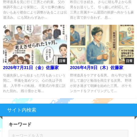
野球道具を見に行く三男との約束。 父の
昨日に引き続き。 さらに朝も早よから長
体調不良により保留に。 元々仕事の兼ね
男をお送りして。 引っ越しの対応して。
合いもあり都合により調整があることは伝
三男と所属チーム退団の挨拶へ向かうも豪
達済み。 にも関わらずあか...
雨と雷で折り合わず。 息...
日常
日常
2026年7月31日（金）佐藤家
2026年4月9日（木）佐藤家
引越先探しから始まった7月もあっという
野球道具をケアする長男。 自ら学びを選
間に。 準備を進めつつ。 心の先は子供
択して遊びと勉強を両立する次男。 野球
達。 入学早々の転校。 卒業式の年度に訪
が好き過ぎて朝練を始めた三男。 ポケモ
れた別れ。 残り僅かと毎...
ンカードをファイリングして...
サイト内検索
キーワード