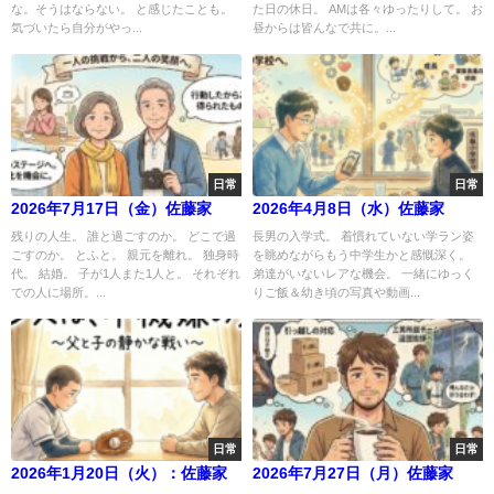
な。そうはならない。 と感じたことも。
た日の休日。 AMは各々ゆったりして。 お
気づいたら自分がやっ...
昼からは皆んなで共に。...
日常
日常
2026年7月17日（金）佐藤家
2026年4月8日（水）佐藤家
残りの人生。 誰と過ごすのか。 どこで過
長男の入学式。 着慣れていない学ラン姿
ごすのか。 とふと。 親元を離れ。 独身時
を眺めながらもう中学生かと感慨深く。
代。 結婚。 子が1人また1人と。 それぞれ
弟達がいないレアな機会。 一緒にゆっく
での人に場所。...
りご飯＆幼き頃の写真や動画...
日常
日常
2026年1月20日（火）：佐藤家
2026年7月27日（月）佐藤家