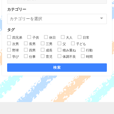
カテゴリー
タグ
四兄弟
子供
休日
大人
日常
次男
長男
三男
父
子ども
野球
四男
成長
積み重ね
行動
学び
仕事
育児
体調不良
時間
検索