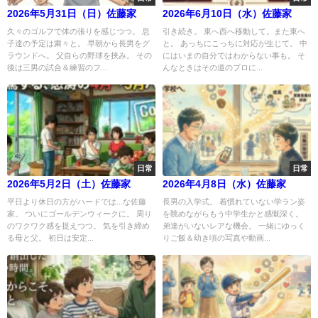
2026年5月31日（日）佐藤家
2026年6月10日（水）佐藤家
久々のゴルフで体の張りを感じつつ。 息
引き続き。 東へ西へ移動して。また東へ
子達の予定は粛々と。 早朝から長男をグ
と。 あっちにこっちに対応が生じて。 中
ラウンドへ。 父自らの野球を挟み。 その
にはいまの自分ではわからない事も。 そ
後は三男の試合＆練習のフ...
んなときはその道のプロに...
日常
日常
2026年5月2日（土）佐藤家
2026年4月8日（水）佐藤家
平日より休日の方がハードでは...な佐藤
長男の入学式。 着慣れていない学ラン姿
家。 ついにゴールデンウィークに。 周り
を眺めながらもう中学生かと感慨深く。
のワクワク感を捉えつつ。 気を引き締め
弟達がいないレアな機会。 一緒にゆっく
る母と父。 初日は安定...
りご飯＆幼き頃の写真や動画...