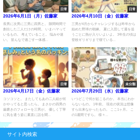
日常
日常
2026年6月1日（月）佐藤家
2026年4月10日（金）佐藤家
長男に次男に三男に四男と。 隙間時間で
三男が4月からチャレンジするは昨年から
創出した二人だけの時間。 いまハマって
始めた野球の朝練。 夏に入団して週を追
いるもの。 考えていること。 悩みや迷
うごとに熱が入りいよいよ。 3年生の頃は
い。 皆んなで過ごす一体感...
登校ギリギリまで寝ている...
日常
未分類
2026年4月17日（金）佐藤家
2026年7月29日（水）佐藤家
コソコソと。 またしてもあの二人組が何
いつどこで何が起こるのか。 本当にわか
かやってると思ったら。 まさかの四男の
らないもの。 1年前。 現在の状況は想像
歯磨きのフォローを三男が。 優しく丁寧
すら出来なかったもの。 ここ1ヶ月。 こ
に気を遣う姿に素直に話を聞...
の1週間ですら。 様々...
サイト内検索