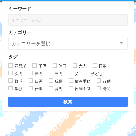
キーワード
カテゴリー
タグ
四兄弟
子供
休日
大人
日常
次男
長男
三男
父
子ども
野球
四男
成長
積み重ね
行動
学び
仕事
育児
体調不良
時間
検索