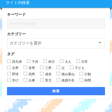
サイト内検索
キーワード
カテゴリー
タグ
四兄弟
子供
休日
大人
日常
次男
長男
三男
父
子ども
野球
四男
成長
積み重ね
行動
学び
仕事
育児
体調不良
時間
検索