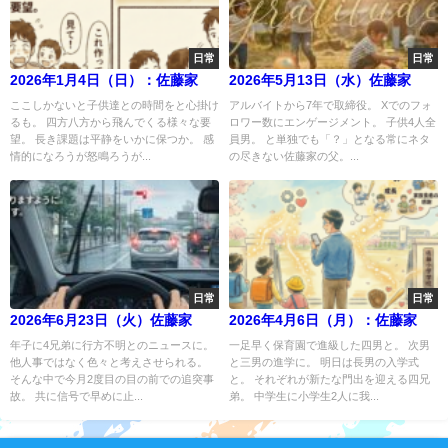
日常
日常
2026年1月4日（日）：佐藤家
2026年5月13日（水）佐藤家
ここしかないと子供達との時間をと心掛け
アルバイトから7年で取締役。 Xでのフォ
るも。 四方八方から飛んでくる様々な要
ロワー数にエンゲージメント。 子供4人全
望。 長き課題は平静をいかに保つか。 感
員男。 と単独でも「？」となる常にネタ
情的になろうが怒鳴ろうが...
の尽きない佐藤家の父。...
日常
日常
2026年6月23日（火）佐藤家
2026年4月6日（月）：佐藤家
年子に4兄弟に行方不明とのニュースに。
一足早く保育園で進級した四男と。 次男
他人事ではなく色々と考えさせられる。
と三男の進学に。 明日は長男の入学式
そんな中で今月2度目の目の前での追突事
と。 それぞれが新たな門出を迎える四兄
故。 共に信号で早めに止...
弟。 中学生に小学生2人に我...