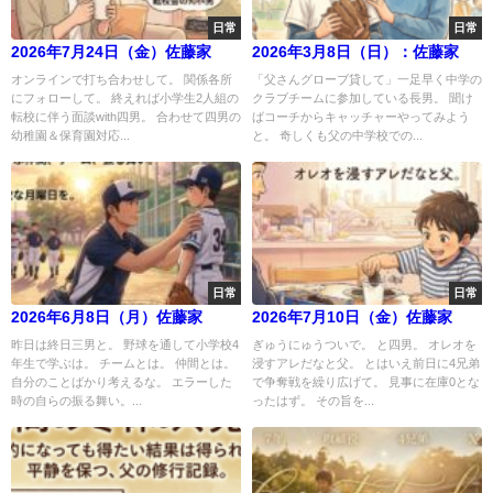
日常
日常
2026年7月24日（金）佐藤家
2026年3月8日（日）：佐藤家
オンラインで打ち合わせして。 関係各所
「父さんグローブ貸して」一足早く中学の
にフォローして。 終えれば小学生2人組の
クラブチームに参加している長男。 聞け
転校に伴う面談with四男。 合わせて四男の
ばコーチからキャッチャーやってみよう
幼稚園＆保育園対応...
と。 奇しくも父の中学校での...
日常
日常
2026年6月8日（月）佐藤家
2026年7月10日（金）佐藤家
昨日は終日三男と。 野球を通して小学校4
ぎゅうにゅうついで。 と四男。 オレオを
年生で学ぶは。 チームとは。 仲間とは。
浸すアレだなと父。 とはいえ前日に4兄弟
自分のことばかり考えるな。 エラーした
で争奪戦を繰り広げて。 見事に在庫0とな
時の自らの振る舞い。...
ったはず。 その旨を...