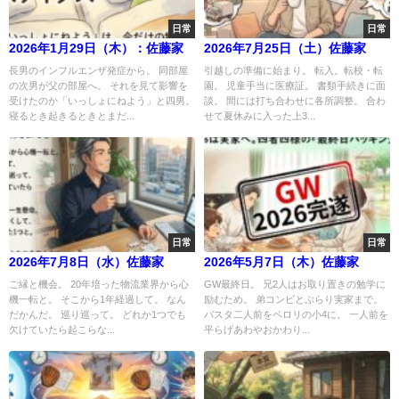
日常
日常
2026年1月29日（木）：佐藤家
2026年7月25日（土）佐藤家
長男のインフルエンザ発症から。 同部屋
引越しの準備に始まり。 転入。転校・転
の次男が父の部屋へ。 それを見て影響を
園。 児童手当に医療証。 書類手続きに面
受けたのか「いっしょにねよう」と四男。
談。 間には打ち合わせに各所調整。 合わ
寝るとき起きるときとまだ...
せて夏休みに入った上3...
日常
日常
2026年7月8日（水）佐藤家
2026年5月7日（木）佐藤家
ご縁と機会。 20年培った物流業界から心
GW最終日。 兄2人はお取り置きの勉学に
機一転と。 そこから1年経過して。 なん
励むため。 弟コンビとぶらり実家まで。
だかんだ。 巡り巡って。 どれか1つでも
パスタ二人前をペロリの小4に。 一人前を
欠けていたら起こらな...
平らげあわやおかわり...