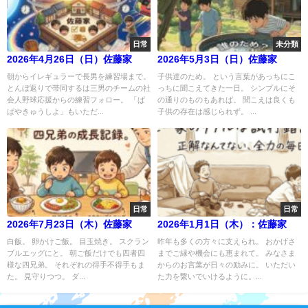
日常
未分類
2026年4月26日（日）佐藤家
2026年5月3日（日）佐藤家
朝からイレギュラーで長男を練習場まで。
子供達のため。 という言葉があっちにこ
とんぼ返りで帯同するは三男のチームの社
っちに聞こえてきた一日。 シンプルにそ
会人野球応援からの練習フォロー。 「ぱ
の通りのものもあれば。 聞こえは良くも
ぱやきゅうしよ」もいただ...
子供の存在は感じられず。 ...
日常
日常
2026年7月23日（木）佐藤家
2026年1月1日（木）：佐藤家
白飯。 卵かけご飯。 目玉焼き。 スクラン
昨年も多くの方々に支えられ。 おかげさ
ブルエッグにと。 朝ご飯だけでも四者四
までご縁や機会にも恵まれて。 みなさま
様な四兄弟。 それぞれの得手不得手もま
からのお言葉が日々の励みに。 いただい
た。 見守りつつ。 ダ...
た力を繋いでいけるように。...