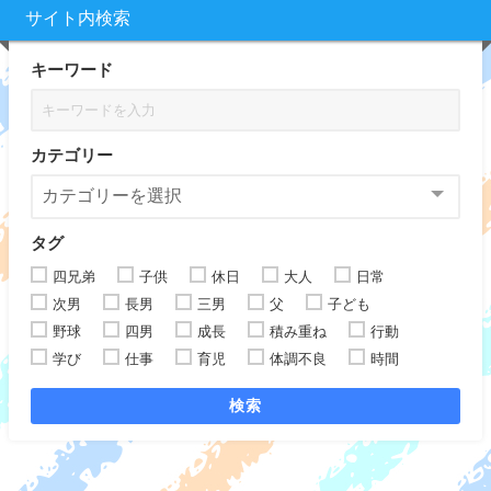
サイト内検索
キーワード
カテゴリー
タグ
四兄弟
子供
休日
大人
日常
次男
長男
三男
父
子ども
野球
四男
成長
積み重ね
行動
学び
仕事
育児
体調不良
時間
検索