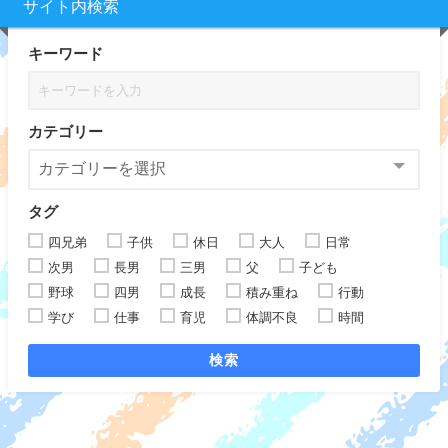
サイト内検索
キーワード
カテゴリー
タグ
四兄弟
子供
休日
大人
日常
次男
長男
三男
父
子ども
野球
四男
成長
積み重ね
行動
学び
仕事
育児
体調不良
時間
検索