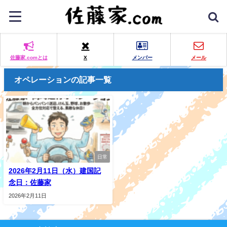
佐藤家.comとは
X
メンバー
メール
オペレーションの記事一覧
日常
2026年2月11日（水）建国記
念日：佐藤家
2026年2月11日