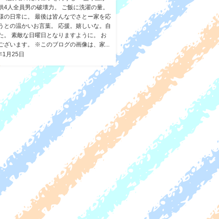
供4人全員男の破壊力。 ご飯に洗濯の量。
様の日常に。 最後は皆んなでさとー家を応
うとの温かいお言葉。 応援。嬉しいな。自
た。 素敵な日曜日となりますように。 お
ございます。 ※このブログの画像は、家...
年1月25日