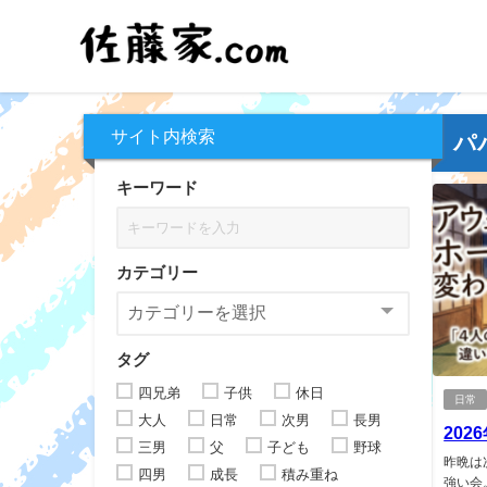
サイト内検索
パ
キーワード
カテゴリー
タグ
四兄弟
子供
休日
日常
大人
日常
次男
長男
202
三男
父
子ども
野球
昨晩は
四男
成長
積み重ね
強い会