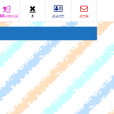
藤家.comとは
X
メンバー
メール