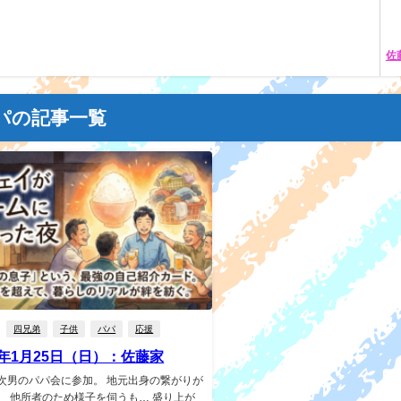
佐
パの記事一覧
四兄弟
子供
パパ
応援
6年1月25日（日）：佐藤家
次男のパパ会に参加。 地元出身の繋がりが
。 他所者のため様子を伺うも… 盛り上が