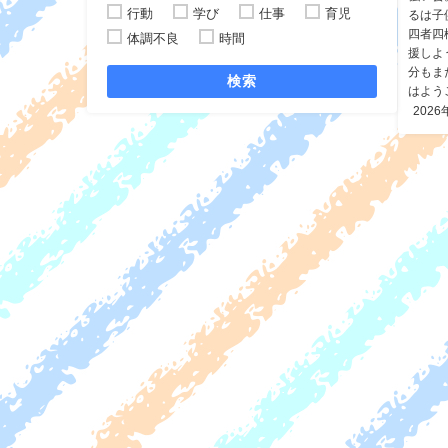
行動
学び
仕事
育児
るは子
四者四
体調不良
時間
援しよ
分もま
検索
はよう
2026