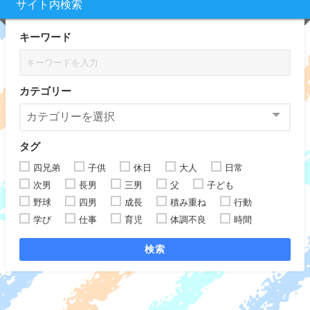
サイト内検索
キーワード
カテゴリー
タグ
四兄弟
子供
休日
大人
日常
次男
長男
三男
父
子ども
野球
四男
成長
積み重ね
行動
学び
仕事
育児
体調不良
時間
検索