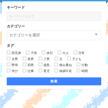
キーワード
カテゴリー
タグ
四兄弟
子供
休日
大人
日常
次男
長男
三男
父
子ども
野球
四男
成長
積み重ね
行動
学び
仕事
育児
体調不良
時間
検索