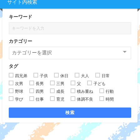
サイト内検索
キーワード
カテゴリー
タグ
四兄弟
子供
休日
大人
日常
次男
長男
三男
父
子ども
野球
四男
成長
積み重ね
行動
学び
仕事
育児
体調不良
時間
検索