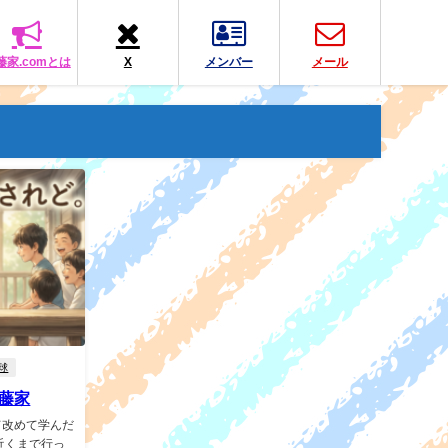
藤家.comとは
X
メンバー
メール
球
佐藤家
て改めて学んだ
近くまで行っ