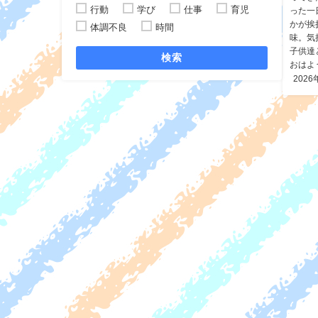
行動
学び
仕事
育児
った一
かが挨
体調不良
時間
味。気
子供達
検索
おはよ
2026