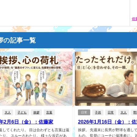
佐
拶の記事一覧
大人
子ども
挨拶
言葉
日常
子供
日常
大人
野
26年2月6日（金）：佐藤家
2026年1月16日（金）：
返してくれたり。 目は合わずとも言葉は返
挨拶。 先週末に長男が野球を通し
たり。 スルーされたり。 様々な反応があ
もの。 監督にコーチに保護者に。 