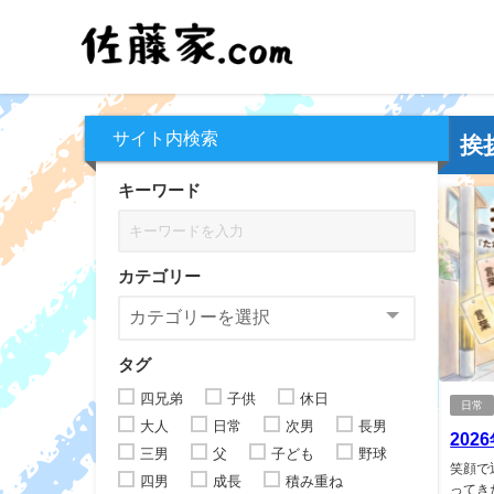
サイト内検索
挨
キーワード
カテゴリー
タグ
四兄弟
子供
休日
日常
大人
日常
次男
長男
20
三男
父
子ども
野球
笑顔で
四男
成長
積み重ね
ってき