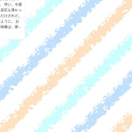
。 伴い。今週
。反応も薄かっ
れだけされど。
ように。 お
像は、家...