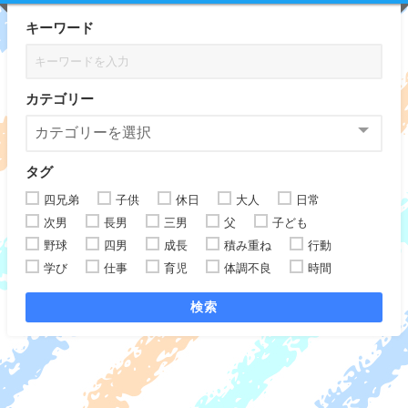
キーワード
カテゴリー
タグ
四兄弟
子供
休日
大人
日常
次男
長男
三男
父
子ども
野球
四男
成長
積み重ね
行動
学び
仕事
育児
体調不良
時間
検索