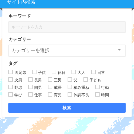
サイト内検索
キーワード
カテゴリー
タグ
四兄弟
子供
休日
大人
日常
次男
長男
三男
父
子ども
野球
四男
成長
積み重ね
行動
学び
仕事
育児
体調不良
時間
検索