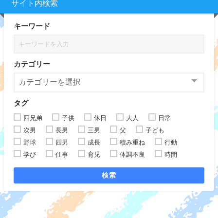
サイト内検索
キーワード
カテゴリー
タグ
四兄弟
子供
休日
大人
日常
次男
長男
三男
父
子ども
野球
四男
成長
積み重ね
行動
学び
仕事
育児
体調不良
時間
検索