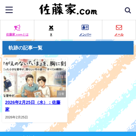
佐藤家.comとは
X
メンバー
メール
軌跡の記事一覧
日常
2026年2月25日（水）：佐藤
家
2026年2月25日