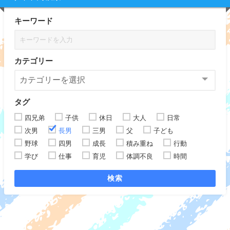
キーワード
カテゴリー
タグ
四兄弟
子供
休日
大人
日常
次男
長男
三男
父
子ども
野球
四男
成長
積み重ね
行動
学び
仕事
育児
体調不良
時間
検索