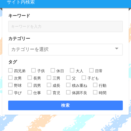
サイト内検索
キーワード
カテゴリー
タグ
四兄弟
子供
休日
大人
日常
次男
長男
三男
父
子ども
野球
四男
成長
積み重ね
行動
学び
仕事
育児
体調不良
時間
検索